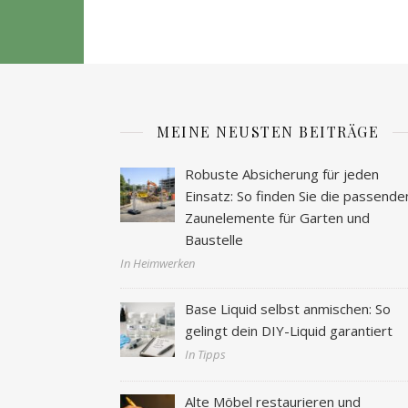
MEINE NEUSTEN BEITRÄGE
Robuste Absicherung für jeden
Einsatz: So finden Sie die passende
Zaunelemente für Garten und
Baustelle
In Heimwerken
Base Liquid selbst anmischen: So
gelingt dein DIY-Liquid garantiert
In Tipps
Alte Möbel restaurieren und