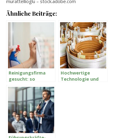
murattellioglu
– stock.adobe.com
Ähnliche Beiträge:
Reinigungsfirma
Hochwertige
gesucht: so
Technologie und
erkennen Sie einen
individuelle
seriösen Anbieter
Lösungen
Führungskräfte-