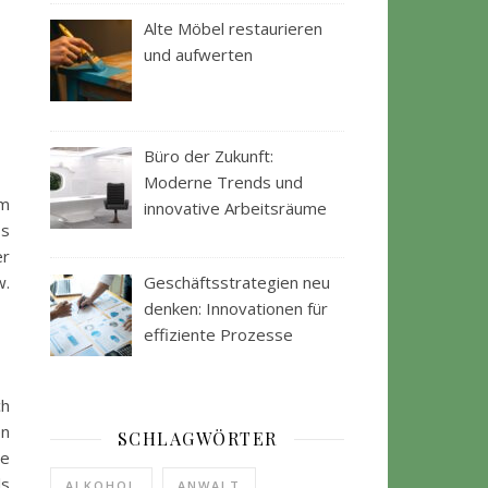
Alte Möbel restaurieren
und aufwerten
Büro der Zukunft:
Moderne Trends und
em
innovative Arbeitsräume
Es
er
w.
Geschäftsstrategien neu
denken: Innovationen für
effiziente Prozesse
ch
en
SCHLAGWÖRTER
de
ls
ALKOHOL
ANWALT