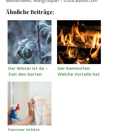
Bildnachweis:
leungchopan
– stock.adobe.com
Ähnliche Beiträge:
Der Winter ist da –
Der Kaminofen:
Zeit den Garten
Welche Vorteile hat
umzugestalten
er?
Fenster richtig